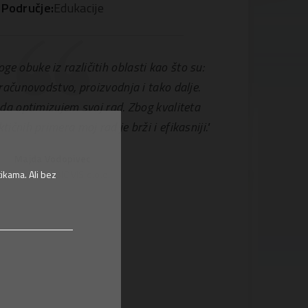
Područje:
Edukacije
 obuke iz različitih oblasti kao što su:
računovodstvo, proizvodnja i tako dalje.
da optimizujem svoj rad. Zbog kvaliteta
tičnih primera moj rad je brži i efikasniji."
Majda Vodopivec
ikama. Ali bez
ačunovođa | BIOVIS d.o.o.