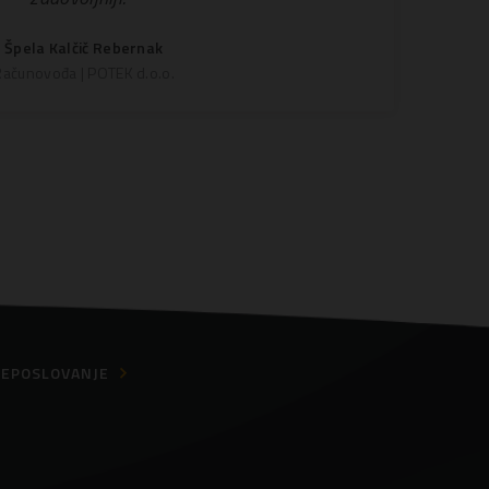
Špela Kalčič Rebernak
Računovođa | POTEK d.o.o.
EPOSLOVANJE