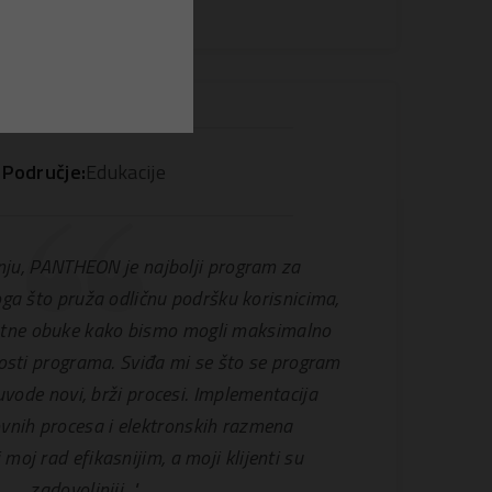
Područje:
Edukacije
ju, PANTHEON je najbolji program za
ga što pruža odličnu podršku korisnicima,
tne obuke kako bismo mogli maksimalno
osti programa. Sviđa mi se što se program
uvode novi, brži procesi. Implementacija
ovnih procesa i elektronskih razmena
moj rad efikasnijim, a moji klijenti su
zadovoljniji. "