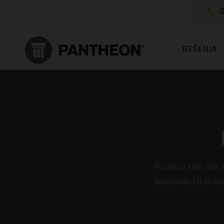
0
REŠENJA
Ponosni smo što 
pojedinaca u pred