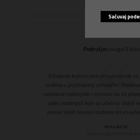
Direktor | S računovodstvo d
Sačuvaj pode
Područje:
Usluge/Eduka
"Edukacije kojima sam prisustvovala su k
vođene u prijateljskoj atmosferi. Predava
nastavne materijale i otvoreni su za pitan
video materijali koje su učesnici dobili 
pomoć kojih kasnije možemo da osvežim
Anita Baltič
Računovođa | KIP VIZIJA d.o