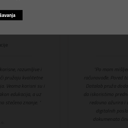
.o.o.
šavanja
cije
orisne, razumljive i
"Po mom mišljen
či pružaju kvalitetne
računovođe. Pored to
ja. Veoma korisni su i
Datalab pruža doda
nakon edukacija, a uz
da iskoristimo predn
o stečeno znanje. "
redovno ažurira i 
digitalnih posl
dokumenata čini 
.o.