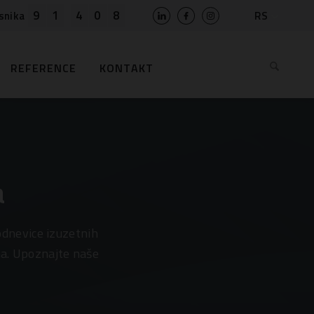
9
1
4
0
8
RS
snika
SLO
HR
REFERENCE
KONTAKT
EN
BIH
MK
AL
ME
BG
a
KS
dnevice izuzetnih
ha. Upoznajte naše