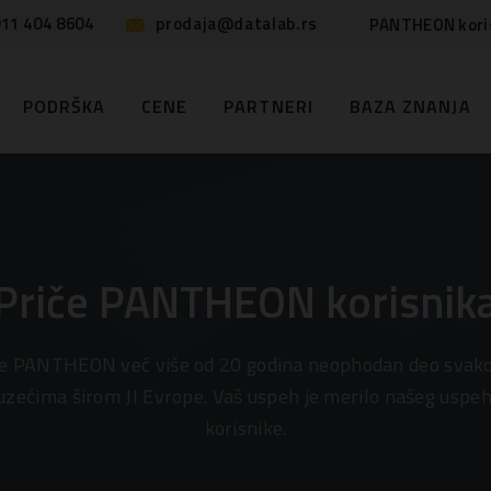
11 404 8604
prodaja@datalab.rs
PANTHEON kori
PODRŠKA
CENE
PARTNERI
BAZA ZNANJA
Priče PANTHEON korisnik
je PANTHEON već više od 20 godina neophodan deo svako
uzećima širom JI Evrope. Vaš uspeh je merilo našeg uspe
korisnike.