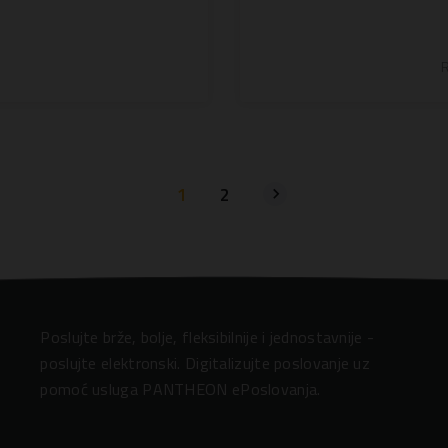
1
2
Poslujte brže, bolje, fleksibilnije i jednostavnije -
poslujte elektronski. Digitalizujte poslovanje uz
pomoć usluga PANTHEON ePoslovanja.