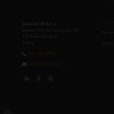
SUPPO
Datalab SR d.o.o.
Bulevar Arsenija Čarnojevića 99v
Partner
11070 Novi Beograd
Serbia
Podršk
011 404 8604
prodaja@datalab.rs