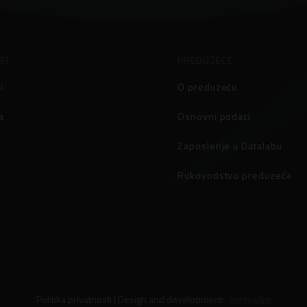
RT
PREDUZEĆE
i
O preduzeću
a
Osnovni podaci
Zaposlenje u Datalabu
Rukovodstvo preduzeća
Politika privatnosti
| Design and development: