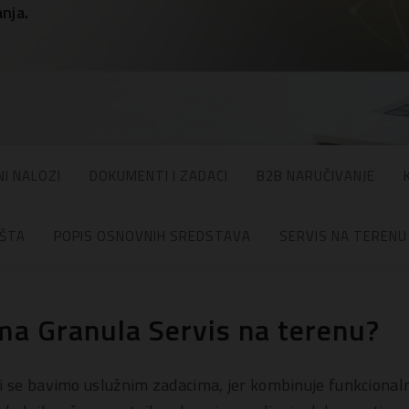
nja.
I NALOZI
DOKUMENTI I ZADACI
B2B NARUČIVANJE
IŠTA
POPIS OSNOVNIH SREDSTAVA
SERVIS NA TERENU
ma Granula Servis na terenu?
i se bavimo uslužnim zadacima, jer kombinuje funkcionaln