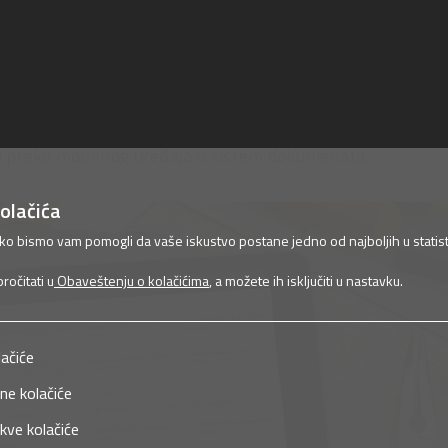
a preko mobilnog uređaja u sistem dokumenata.
olačića
ako bismo vam pomogli da vaše iskustvo postane jedno od najboljih u statist
očitati u
Obaveštenju o kolačićima
, a možete ih isključiti u nastavku.
lačiće
ne kolačiće
kve kolačiće