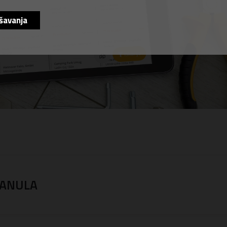
šavanja
RANULA