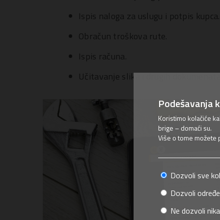
Ispis naloga za uslugu i potpis kupca.
Obračun troškova rute.
Ispis računa.
Učitavanje slika i drugih dokumenat
Podešavanja k
Koristimo kolačiće k
brige – domaći su.
Više o tome možete pr
Dozvoli sve ko
Dozvoli određe
Ne dozvoli nika