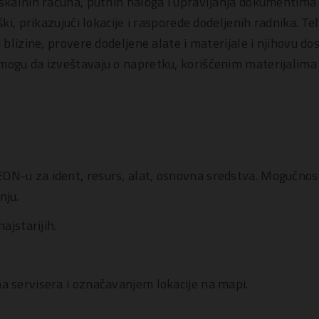
iskalnih računa, putnih naloga i upravljanja dokumentima
ški, prikazujući lokacije i rasporede dodeljenih radnika. T
 blizine, provere dodeljene alate i materijale i njihovu d
mogu da izveštavaju o napretku, korišćenim materijalima 
N-u za ident, resurs, alat, osnovna sredstva. Mogućnos
nju.
ajstarijih.
a servisera i označavanjem lokacije na mapi.