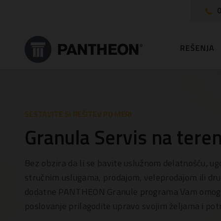
0
REŠENJA
SESTAVITE SI REŠITEV PO MERI
Granula Servis na tere
Bez obzira da li se bavite uslužnom delatnošću, ug
stručnim uslugama, prodajom, veleprodajom ili dr
dodatne PANTHEON Granule programa Vam omoguc
poslovanje prilagodite upravo svojim željama i po