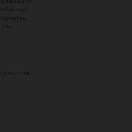
 u jednostavan
ehničari mogu
ostupnost na
i lako
t povezivanja