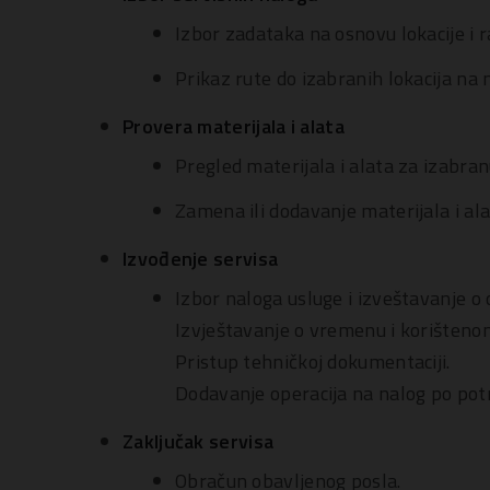
Izbor zadataka na osnovu lokacije i r
Prikaz rute do izabranih lokacija na 
Provera materijala i alata
Pregled materijala i alata za izabran
Zamena ili dodavanje materijala i ala
Izvođenje servisa
Izbor naloga usluge i izveštavanje o
Izvještavanje o vremenu i korišteno
Pristup tehničkoj dokumentaciji.
Dodavanje operacija na nalog po pot
Zaključak servisa
Obračun obavljenog posla.