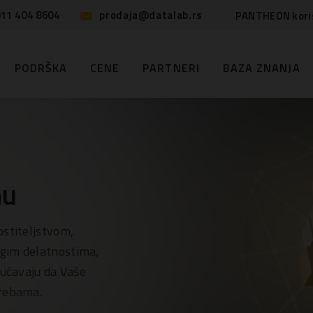
11 404 8604
prodaja@datalab.rs
PANTHEON kori
PODRŠKA
CENE
PARTNERI
BAZA ZNANJA
nu
ostiteljstvom,
ugim delatnostima,
́avaju da Vaše
trebama.