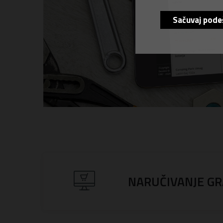
Sačuvaj pode
NARUČIVANJE G