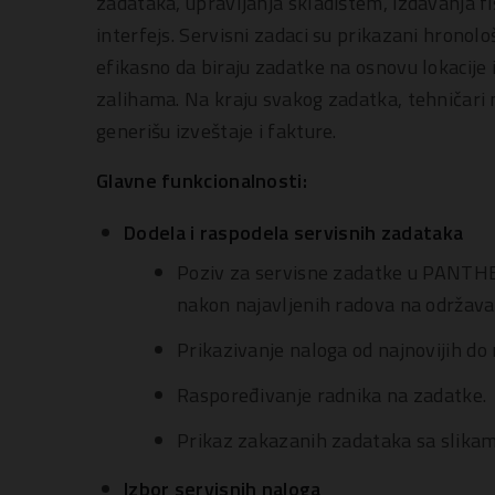
zadataka, upravljanja skladištem, izdavanja f
interfejs. Servisni zadaci su prikazani hronolo
efikasno da biraju zadatke na osnovu lokacije i
zalihama. Na kraju svakog zadatka, tehničari 
generišu izveštaje i fakture.
Glavne funkcionalnosti:
Dodela i raspodela servisnih zadataka
Poziv za servisne zadatke u PANTHEO
nakon najavljenih radova na održava
Prikazivanje naloga od najnovijih do n
Raspoređivanje radnika na zadatke.
Prikaz zakazanih zadataka sa slikam
Izbor servisnih naloga