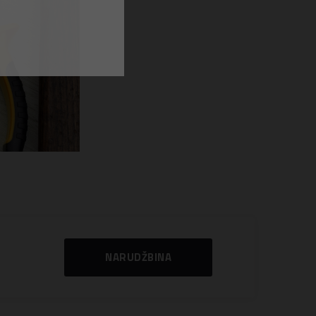
NARUDŽBINA