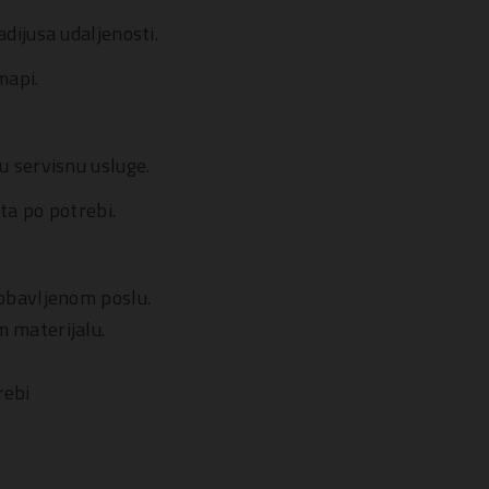
adijusa udaljenosti.
mapi.
u servisnu usluge.
ta po potrebi.
 obavljenom poslu.
m materijalu.
rebi