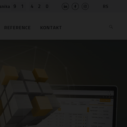
9
1
4
2
0
RS
snika
SLO
HR
REFERENCE
KONTAKT
EN
BIH
MK
AL
ME
BG
KS