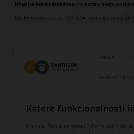
Izkusite nove razsežnosti brezpapirnega poslova
(Redovna cena samo 1,99 €/po korisniku mesečno)
KADROVI
PUTN
INVENTAR SKLAD
Katere funkcionalnosti i
Granula „Servis na terenu“ menja način na koj