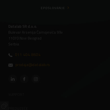
EPOSLOVANJE
Datalab SR d.o.o.
Bulevar Arsenija Čarnojevića 99v
11070 Novi Beograd
Serbia
011 404 8604
prodaja@datalab.rs
SUPPORT
Partneri
PREDUZEĆE