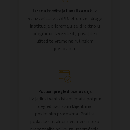
Izrada izveštaja i analiza na klik
Svi izveštaji za APR, ePoreze i druge
institucije pripremaju se direktno u
programu. Izvezite ih, pošaljite i
uštedite vreme na rutinskim
poslovima.
Potpun pregled poslovanja
Uz jedinstveni sistem imate potpun
pregled nad svim klijentima i
poslovnim procesima. Pratite
podatke u realnom vremenu i brzo
prepoznajte prilike za unapređenje.