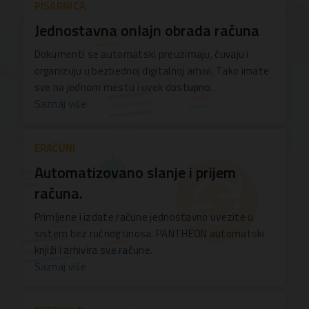
PISARNICA
Jednostavna onlajn obrada računa
Dokumenti se automatski preuzimaju, čuvaju i
organizuju u bezbednoj digitalnoj arhivi. Tako imate
sve na jednom mestu i uvek dostupno.
Saznaj više
ERAČUNI
Automatizovano slanje i prijem
računa.
Primljene i izdate račune jednostavno uvezite u
sistem bez ručnog unosa. PANTHEON automatski
knjiži i arhivira sve račune.
Saznaj više