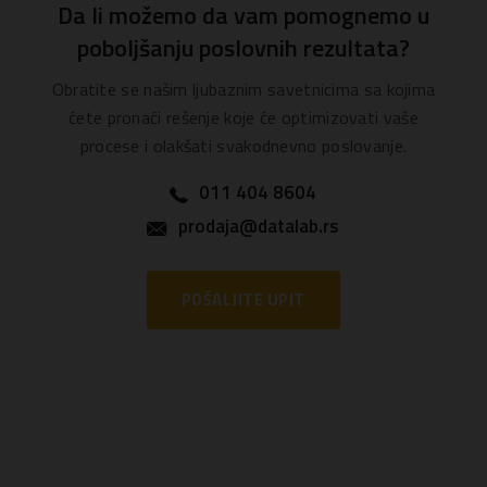
Da li možemo da vam pomognemo u
poboljšanju poslovnih rezultata?
Obratite se našim ljubaznim savetnicima sa kojima
ćete pronaći rešenje koje će optimizovati vaše
procese i olakšati svakodnevno poslovanje.
011 404 8604
prodaja@datalab.rs
POŠALJITE UPIT