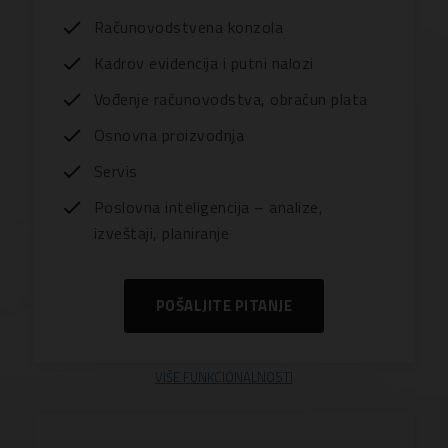
Računovodstvena konzola
Kadrov evidencija i putni nalozi
Vođenje računovodstva, obračun plata
Osnovna proizvodnja
Servis
Poslovna inteligencija – analize,
izveštaji, planiranje
POŠALJITE PITANJE
VIŠE FUNKCIONALNOSTI