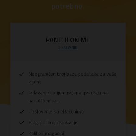
potrebno.
PANTHEON ME
CENOVNIK
Neograničen broj baza podataka za vaše
klijent
Izdavanje i prijem računa, predračuna,
narudžbenica…
Poslovanje sa eRačunima
Blagajničko poslovanje
Zalihe i magacini