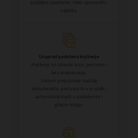
pošaljite opomene i lako sprovedite
naplatu.
Unapred podešeno knjiženje
Knjiženje se obavlja brzo, precizno i
bez prepisivanja.
Sistem prepoznaje sadržaj
dokumenata, pretvara ih u e-oblik i
automatski knjiži u saldakonte i
glavnu knjigu.