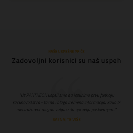
NAŠE USPEŠNE PRIČE
Zadovoljni korisnici su naš uspeh
 može
"Uz PANTHEON uspeli smo da ispunimo prvu funkciju
"
ika. I
računovodstva - tačna i blagovremena informacija, kako bi
dig
 bi
menadžment mogao valjano da upravlja poslovanjem!"
na
i
Pant
SAZNAJTE VIŠE
pr