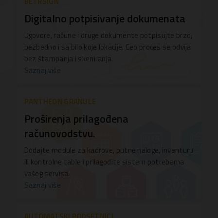
BETRSIGN
Digitalno potpisivanje dokumenata
Ugovore, račune i druge dokumente potpisujte brzo,
bezbedno i sa bilo koje lokacije. Ceo proces se odvija
bez štampanja i skeniranja.
Saznaj više
PANTHEON GRANULE
Proširenja prilagođena
računovodstvu.
Dodajte module za kadrove, putne naloge, inventuru
ili kontrolne table i prilagodite sistem potrebama
vašeg servisa.
Saznaj više
AUTOMATSKI PODSETNICI