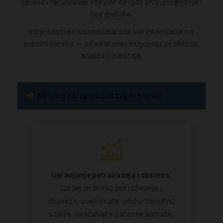
servise i računovođe koji žele da rade brže, preglednije i
bez grešaka.
Uz jedinstven sistem imaćete sve informacije na
jednom mestu — od eRačuna i eKnjiženja do bilansa,
analiza i izveštaja.
Mi smo računovodstveni servis
Upravljanje potraživanja i obaveza.
Uz jasan prikaz potraživanja i
obaveza, uvek imate uvid u trenutno
stanje. Izračunajte zatezne kamate,