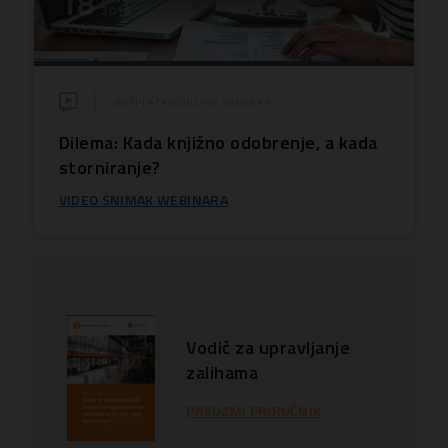
18
2018
BESPLATAN ONLINE SEMINAR
Dilema: Kada knjižno odobrenje, a kada
storniranje?
VIDEO SNIMAK WEBINARA
Vodič za upravljanje
zalihama
PREUZMI PRIRUČNIK