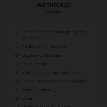
PANTHEON SE
CENOVNIK
Izdavanje i prijem računa, predračuna,
narudžbenica…
Poslovanje sa eRačunima
Blagajničko poslovanje
Zalihe i magacini
Kadrovska evidencija i putni nalozi
Vođenje računovodstva, obračun plata
Osnovna proizvodnja
Servis
Poslovna analitika i izveštaji