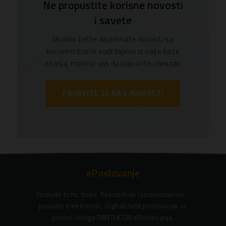
Ne propustite korisne novosti
i savete
Ukoliko želite da primate novosti sa
korisnim biznis sadržajima iz naše baze
znanja, molimo vas da popunite obrazac.
PRIJAVITE SE NA E-NOVOSTI
ePoslovanje
Poslujte brže, bolje, fleksibilnije i jednostavnije -
poslujte elektronski. Digitalizujte poslovanje uz
pomoć usluga PANTHEON ePoslovanja.