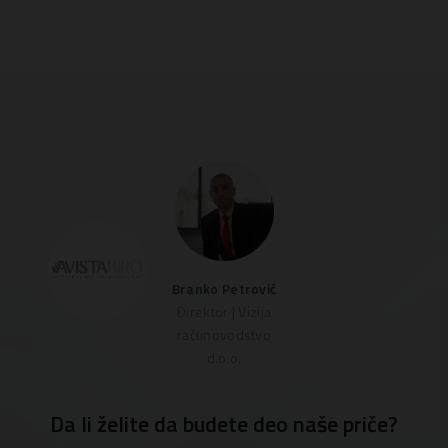
mestu
i 
info
Branko Petrović
Direktor | Vizija
računovodstvo
d.o.o.
Da li želite da budete deo naše priče?