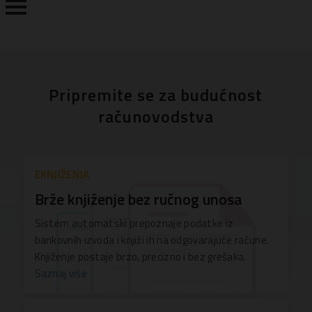
PREGLED
Pripremite se za budućnost
računovodstva
FUNKCIONALNOSTI
CENE
ISPROBAJTE
EKNJIŽENJA
DEMO
Brže knjiženje bez ručnog unosa
VERZIJU
Sistem automatski prepoznaje podatke iz
UPOREDI
bankovnih izvoda i knjiži ih na odgovarajuće račune.
Knjiženje postaje brzo, precizno i bez grešaka.
KONTAKT
Saznaj više