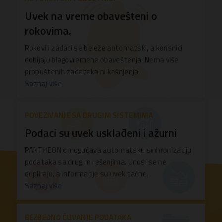
Uvek na vreme obavešteni o
rokovima.
Rokovi i zadaci se beleže automatski, a korisnici
dobijaju blagovremena obaveštenja. Nema više
propuštenih zadataka ni kašnjenja.
Saznaj više
POVEZIVANJE SA DRUGIM SISTEMIMA
Podaci su uvek usklađeni i ažurni
PANTHEON omogućava automatsku sinhronizaciju
podataka sa drugim rešenjima. Unosi se ne
dupliraju, a informacije su uvek tačne.
Saznaj više
BEZBEDNO ČUVANJE PODATAKA