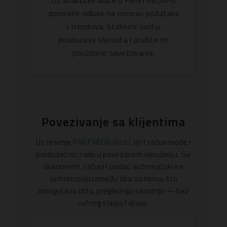
Uz analitičke alate u PANTHEON-u
donosite odluke na osnovu podataka
i trendova. Steknite uvid u
poslovanje klijenata i pružite im
pouzdano savetovanje.
Povezivanje sa klijentima
Uz rešenje
PANTHEON Web Light
računovođe i
preduzetnici rade u povezanom okruženju. Svi
dokumenti, računi i podaci automatski se
sinhronizuju između oba sistema, što
omogućava bržu, pregledniju saradnju — bez
ručnog slanja fajlova.