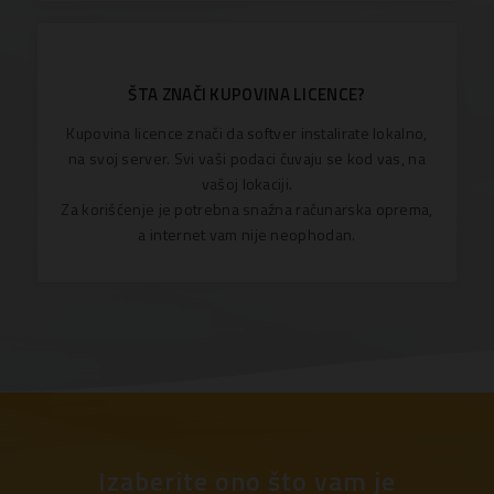
ŠTA ZNAČI KUPOVINA LICENCE?
Kupovina licence znači da softver instalirate lokalno,
na svoj server. Svi vaši podaci čuvaju se kod vas, na
vašoj lokaciji.
Za korišćenje je potrebna snažna računarska oprema,
a internet vam nije neophodan.
Izaberite ono što vam je