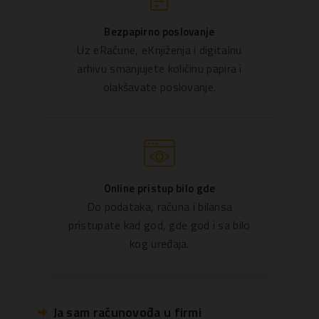
Bezpapirno poslovanje
Uz eRačune, eKnjiženja i digitalnu
arhivu smanjujete količinu papira i
olakšavate poslovanje.
Online pristup bilo gde
Do podataka, računa i bilansa
pristupate kad god, gde god i sa bilo
kog uređaja.
Ja sam računovođa u firmi