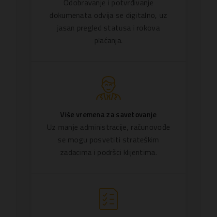
Odobravanje i potvrđivanje
dokumenata odvija se digitalno, uz
jasan pregled statusa i rokova
plaćanja.
Više vremena za savetovanje
Uz manje administracije, računovođe
se mogu posvetiti strateškim
zadacima i podršci klijentima.