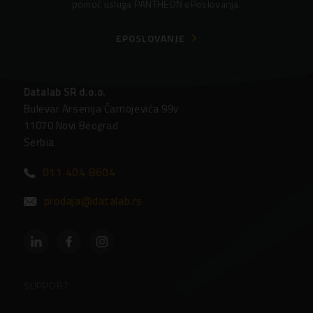
pomoć usluga PANTHEON ePoslovanja.
EPOSLOVANJE
Datalab SR d.o.o.
Bulevar Arsenija Čarnojevića 99v
11070 Novi Beograd
Serbia
011 404 8604
prodaja@datalab.rs
SUPPORT
Partneri