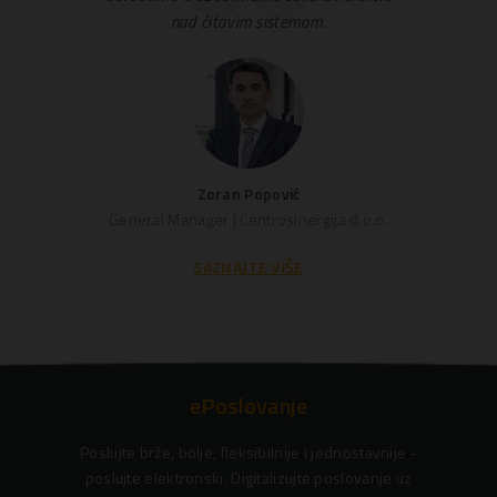
nad čitavim sistemom.
Zoran Popović
General Manager | Centrosinergija d.o.o.
SAZNAJTE VIŠE
ePoslovanje
Poslujte brže, bolje, fleksibilnije i jednostavnije -
poslujte elektronski. Digitalizujte poslovanje uz