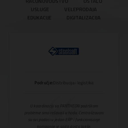
RAČUNOVODSTVO
OSTALO
USLUGE
VELEPRODAJA
EDUKACIJE
DIGITALIZACIJA
Područje:
Distribucija i logistika
U koordinaciji sa PANTHEON podrškom
probleme smo rešavali u hodu. Centralizovani
su svi podaci u jedan ERP i funkcionisanje
kompanije je sada dosta lakše.