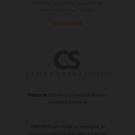
Menadžer organizacije i unapređenja
poslovnih procesa | Tis d.o.o.
SAZNAJTE VIŠE
Područje:
Distribucija i logistika/Razno i
reference partnera
PANTHEON nam pruža niz mogućnost za
doradama a uz to imamo odličnu kontrolu