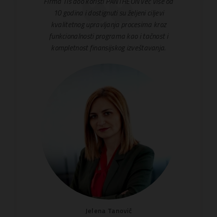
Firma Tis doo koristi PANTHEON već više od
10 godina i dostignuti su željeni ciljevi
kvalitetnog upravljanja procesima kroz
funkcionalnosti programa kao i tačnost i
kompletnost finansijskog izveštavanja.
Jelena Tanović