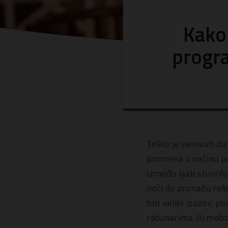
Kako
progra
Teško je verovati da
promena u načinu po
između ljudi stvorilo
noći da pronađu reš
biti veliki izazov, 
računarima. Ili možd