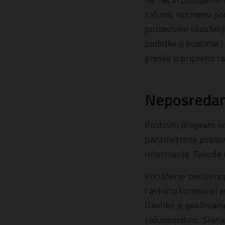
računa, razmenu po
poslovnom okruženju
podatke o kupcima i
greške u pripremi r
Neposredan 
Poslovni program om
parametrima poslovan
informacija. Takođe 
Korišćenje poslovno
rastućoj kompaniji 
Ukoliko je poslovan
računovođom. Slanje