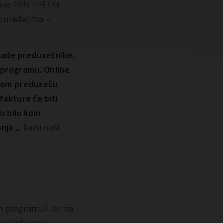
nje
PANTHEON
m uređajima –
mlade preduzetnike,
 programu. Online
ovom preduzeću
fakture će biti
u bilo kom
nja „,
kažu naši
om programu? Jer na
 i izdavanje