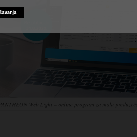
šavanja
PANTHEON Web Light – online program za mala preduzeć