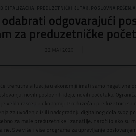
,
,
DIGITALIZACIJA
PREDUZETNIČKI KUTAK
POSLOVNA REŠENJA
 odabrati odgovarajući pos
m za preduzetničke počet
22 MAJ 2020
 će trenutna situacija u ekonomiji imati samo negativne po
slovanja, novih poslovnih ideja, novih početaka. Ograni
 je veliki rascep u ekonomiji. Preduzeća i preduzetnici su
enja za uvođenje i/ ili nadogradnju digitalnog dela svog 
posebno za male preduzetnike i zanatlije, naročito ako su m
a ne. Sve više i više programa za upravljanje poslovanjem 