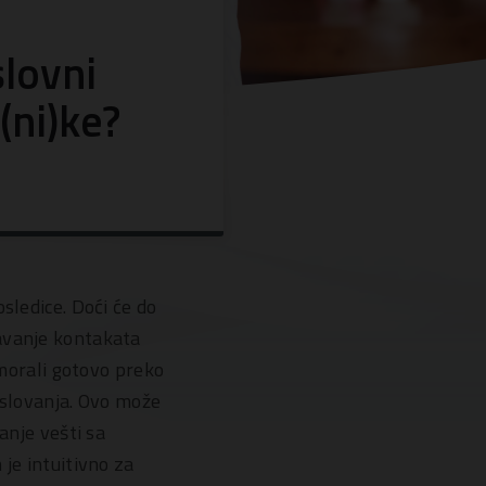
lovni
(ni)ke?
sledice. Doći će do
čavanje kontakata
 morali gotovo preko
poslovanja. Ovo može
anje vešti sa
je intuitivno za