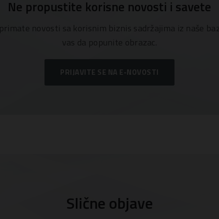
Ne propustite korisne novosti i savete
 primate novosti sa korisnim biznis sadržajima iz naše b
vas da popunite obrazac.
PRIJAVITE SE NA E-NOVOSTI
Slične objave