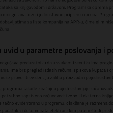
dataka sa knjigovođom i državom. Programska oprema 
 omogućava brzu i jednostavnu pripremu računa. Progr
 dobavljačima sa liste kompanija na APR-u, čime eliminiš
ačuna.
uvid u parametre poslovanja i 
ogućava preduzetniku da u svakom trenutku ima pregle
ja. Ima brz pregled izdatih računa, spiskova kupaca i dr
može proveriti evidenciju zaliha proizvoda i pojednostaviti
g programa takođe značajno pojednostavljuje računovodstv
je potrebno sopstveno računovodstveno ili eksterna knjig
je tačno evidentirano u programu, olakšana je razmena 
 podataka i dokumenata elektronskim putem štedi predu