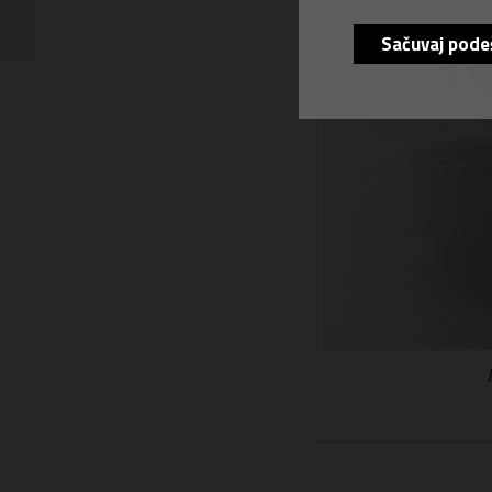
povećajte efikasnost i
pojednostavite...
Sačuvaj pode