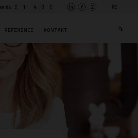
9
1
4
0
0
RS
snika
SLO
HR
REFERENCE
KONTAKT
EN
BIH
MK
AL
ME
BG
KS