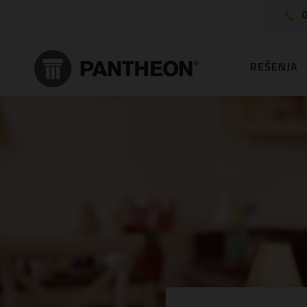
0
REŠENJA