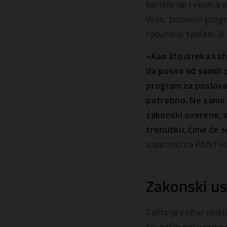
korišćenje i veoma j
Web
, poslovni prog
računaru, tabletu i
»Kao što izreka kaž
da posao od samih 
program za poslova
potrebno. Ne samo d
zakonski overene, a
trenutku, čime će 
savetnici za PANTH
Zakonski u
Zašto je važno vodi
taj način poslujemo