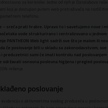
ednostavno za korisnike. Jedno od njih je Datalabovo reše
ram koji je dostupan putem web pretraživača na različiti
li pametnom telefonu.
e – sreća prati hrabre. Upravo to i savetujemo nove i 
početaka vode strukturirano i centralizovano u jednom
nje PANTHEON Web light sadrži sve što je malom ili n
a će poslovanje biti u skladu sa zakonodavstvom, sve 
 i preduzetnici sami će imati kontrolu nad poslovanjem 
se održavati osnovna poslovna higijena i pregled poslova
EON rešenja
sklađeno poslovanje
ti evidenciju o aktivnostima svakog preduzeća u poslovn
 u skladu sa zakonom. To nam omogućava poresku kontrolu