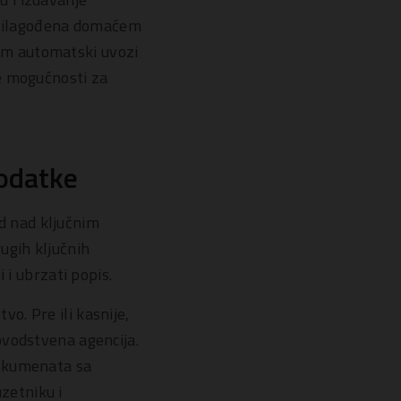
prilagođena domaćem
am automatski uvozi
e mogućnosti za
podatke
d nad ključnim
ugih ključnih
 i ubrzati popis.
o. Pre ili kasnije,
ovodstvena agencija.
dokumenata sa
zetniku i