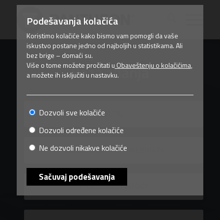
Podešavanja kolačića
Koristimo kolačiće kako bismo vam pomogli da vaše
iskustvo postane jedno od najboljih u statistikama. Ali
bez brige – domaći su.
Više o tome možete pročitati u
Obaveštenju o kolačićima
,
Baza znanja
a možete ih isključiti u nastavku.
Dozvoli sve kolačiće
BLOG
Dozvoli određene kolačiće
Ne dozvoli nikakve kolačiće
ONLINE SEMINARI/WEBINARI
Sačuvaj podešavanja
PRIRUČNICI I VODIČI