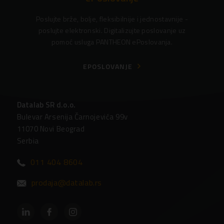
Poslujte brže, bolje, fleksibilnije i jednostavnije -
poslujte elektronski. Digitalizujte poslovanje uz
pomoć usluga PANTHEON ePoslovanja.
EPOSLOVANJE
Datalab SR d.o.o.
Bulevar Arsenija Čarnojevića 99v
11070 Novi Beograd
Serbia
011 404 8604
prodaja@datalab.rs