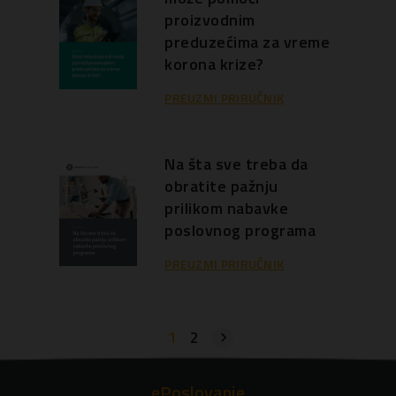
proizvodnim
preduzećima za vreme
korona krize?
PREUZMI PRIRUČNIK
Na šta sve treba da
obratite pažnju
prilikom nabavke
poslovnog programa
PREUZMI PRIRUČNIK
1
2
ePoslovanje