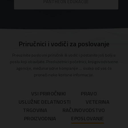
PANTHEON EDUKACIJE
Priručnici i vodiči za poslovanje
Preuzmite poslovni priručnik ili vodič i postanite još bolji u
poslu koji obavljate. Preduzetnici početnici, knjigovodstvene
agencije, međunarodne kompanije … svako od vas će
pronaći neke korisne informacije.
VSI PRIROČNIKI
PRAVO
USLUŽNE DELATNOSTI
VETERINA
TRGOVINA
RAČUNOVODSTVO
PROIZVODNJA
EPOSLOVANJE