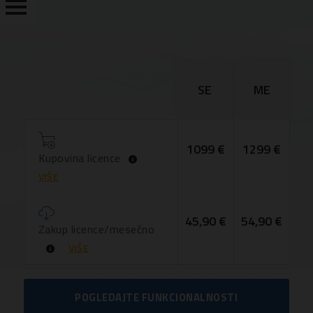
PREGLED
SE
ME
FUNKCIONALNOSTI
CENE
1099 €
1299 €
Kupovina licence
ISPROBAJTE
VIŠE
DEMO
VERZIJU
45,90 €
54,90 €
Zakup licence/mesečno
UPOREDI
VIŠE
KONTAKT
POGLEDAJTE FUNKCIONALNOSTI