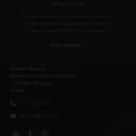
ePoslovanje
Poslujte brže, bolje, fleksibilnije i jednostavnije -
poslujte elektronski. Digitalizujte poslovanje uz
pomoć usluga PANTHEON ePoslovanja.
EPOSLOVANJE
Datalab SR d.o.o.
Bulevar Arsenija Čarnojevića 99v
11070 Novi Beograd
Serbia
011 404 8604
prodaja@datalab.rs