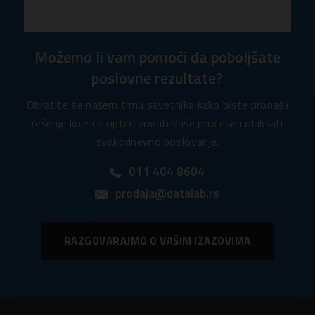
Možemo li vam pomoći da poboljšate
poslovne rezultate?
Obratite se našem timu savetnika kako biste pronašli
rešenje koje će optimizovati vaše procese i olakšati
svakodnevno poslovanje.
011 404 8604
prodaja@datalab.rs
RAZGOVARAJMO O VAŠIM IZAZOVIMA