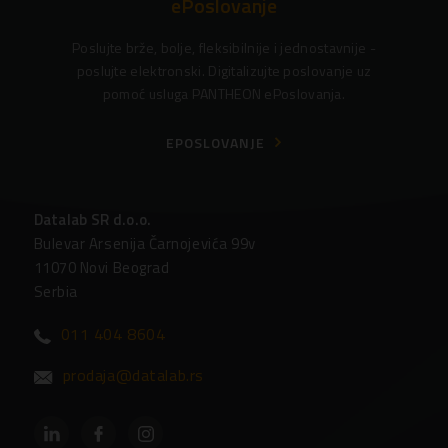
ePoslovanje
Poslujte brže, bolje, fleksibilnije i jednostavnije -
poslujte elektronski. Digitalizujte poslovanje uz
pomoć usluga PANTHEON ePoslovanja.
EPOSLOVANJE
Datalab SR d.o.o.
Bulevar Arsenija Čarnojevića 99v
11070 Novi Beograd
Serbia
011 404 8604
prodaja@datalab.rs