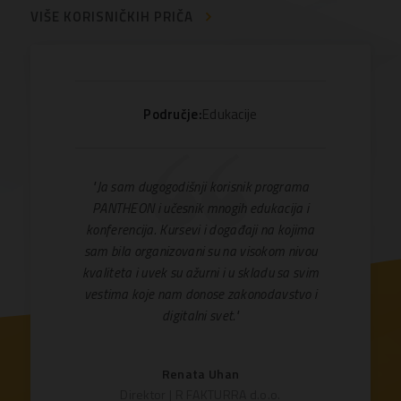
VIŠE KORISNIČKIH PRIČA
Područje:
Edukacije
"Ja sam dugogodišnji korisnik programa
PANTHEON i učesnik mnogih edukacija i
konferencija. Kursevi i događaji na kojima
sam bila organizovani su na visokom nivou
kvaliteta i uvek su ažurni i u skladu sa svim
vestima koje nam donose zakonodavstvo i
digitalni svet."
Renata Uhan
Direktor | R FAKTURRA d.o.o.