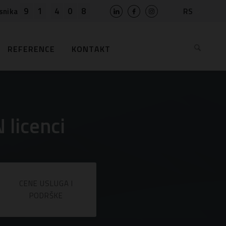
9
1
4
0
8
RS
snika
SLO
HR
REFERENCE
KONTAKT
EN
BIH
MK
AL
ME
 licenci
BG
KS
CENE USLUGA I
PODRŠKE