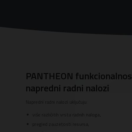
PANTHEON funkcionalnost
napredni radni nalozi
Napredni radni nalozi uključuju:
više različitih vrsta radnih naloga,
pregled zauzetosti resursa,