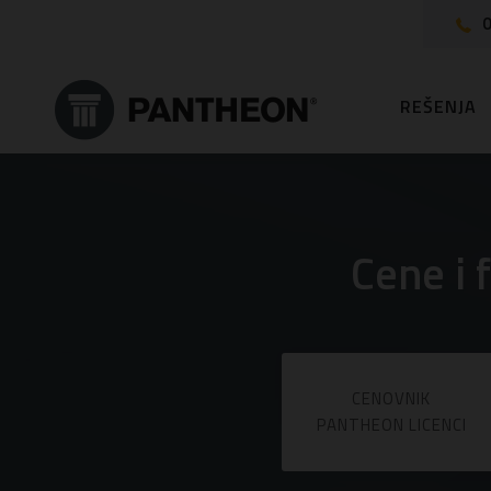
0
REŠENJA
Cene i 
CENOVNIK
PANTHEON LICENCI