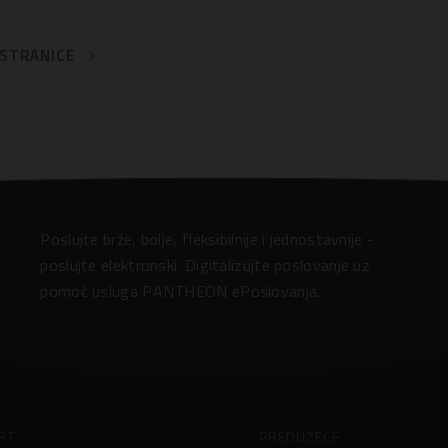
 STRANICE
Poslujte brže, bolje, fleksibilnije i jednostavnije -
poslujte elektronski. Digitalizujte poslovanje uz
pomoć usluga PANTHEON ePoslovanja.
RT
PREDUZEĆE