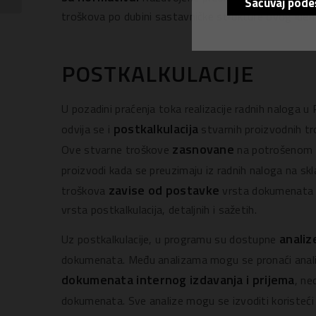
Sačuvaj pode
troškova po dubini sastavničke strukture ovog iden
POSTKALKULACIJE
U pozadini praćenja toka realizacije radnih nalog
postkalkulacija
odvija se i
stvarnih proizvodnih tr
zasnovane
Ove stvarne troškove
na potrošenom m
proizvodi kada se preuzimaju iz radnih naloga na skl
zavise od postavke
troškova
vrsta dokumenata r
vrsta postkalkulacija, detaljnih i sažetih.
analiz
Uz postkalkulacije, u programu su dostupne
dokumenata. Među analizama mogu se pronaći anali
dokumenata internog izdavanja i prijema
, ne
dokumenata. Sve analize mogu se izvoditi koristeći 