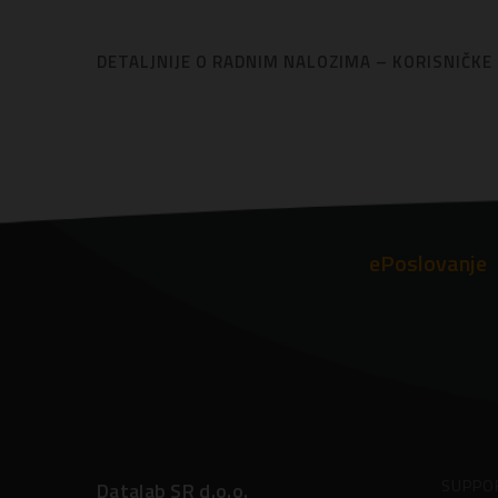
DETALJNIJE O RADNIM NALOZIMA – KORISNIČKE
ePoslovanje
SUPPO
Datalab SR d.o.o.