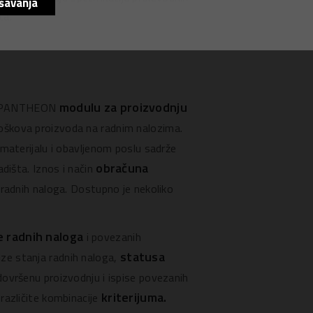
šavanja
ta.
modulu za proizvodnju
a u PANTHEON
oškova proizvoda na radnim nalozima.
aterijalu i obavljenom poslu sadrže
obračuna
adišta. Iznos i način
adnih naloga. Dostupno je nekoliko
e radnih naloga
i povezanih
statusa
ze stanja radnih naloga,
dovršenu proizvodnju i ispise povezanih
kriterijuma.
različite kombinacije