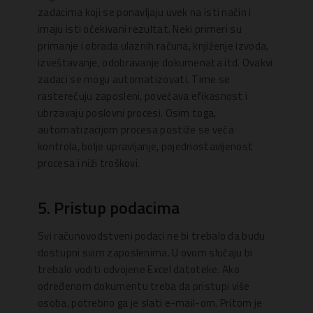
zadacima koji se ponavljaju uvek na isti način i
imaju isti očekivani rezultat. Neki primeri su
primanje i obrada ulaznih računa, knjiženje izvoda,
izveštavanje, odobravanje dokumenata itd. Ovakvi
zadaci se mogu automatizovati. Time se
rasterećuju zaposleni, povećava efikasnost i
ubrzavaju poslovni procesi. Osim toga,
automatizacijom procesa postiže se veća
kontrola, bolje upravljanje, pojednostavljenost
procesa i niži troškovi.
5. Pristup podacima
Svi računovodstveni podaci ne bi trebalo da budu
dostupni svim zaposlenima. U ovom slučaju bi
trebalo voditi odvojene Excel datoteke. Ako
određenom dokumentu treba da pristupi više
osoba, potrebno ga je slati e-mail-om. Pritom je