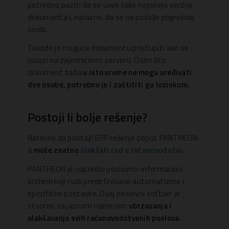
potrebno paziti da se uvek šalje najnovija verzija
dokumenta i, naravno, da se ne pošalje pogrešnoj
osobi.
Takođe je moguće dokumentu pristupiti ako se
nalazi na zajedničkom serveru. Osim što
dokument tada
u isto vreme ne mogu uređivati
dve osobe, potrebno je i zaštititi ga lozinkom.
Postoji li bolje rešenje?
Naravno da postoji! ERP rešenje poput PANTHEON-
a
može znatno
olakšati rad u računovodstvu.
PANTHEON je napredni poslovno-informacioni
sistem koji nudi predefinisane automatizme i
specifične postavke. Ovaj poslovni softver je
stvoren sa jasnom namerom
ubrzavanja i
olakšavanja svih računovodstvenih poslova.