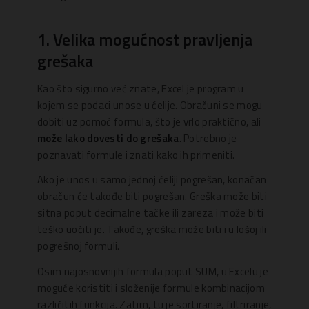
1. Velika mogućnost pravljenja
grešaka
Kao što sigurno već znate, Excel je program u
kojem se podaci unose u ćelije. Obračuni se mogu
dobiti uz pomoć formula, što je vrlo praktično, ali
može lako dovesti do grešaka
. Potrebno je
poznavati formule i znati kako ih primeniti.
Ako je unos u samo jednoj ćeliji pogrešan, konačan
obračun će takođe biti pogrešan. Greška može biti
sitna poput decimalne tačke ili zareza i može biti
teško uočiti je. Takođe, greška može biti i u lošoj ili
pogrešnoj formuli.
Osim najosnovnijih formula poput SUM, u Excelu je
moguće koristiti i složenije formule kombinacijom
različitih funkcija. Zatim, tu je sortiranje, filtriranje,