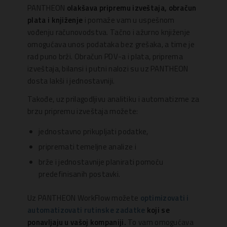
PANTHEON
olakšava pripremu izveštaja, obračun
plata i knjiženje
i pomaže vam u uspešnom
vođenju računovodstva. Tačno i ažurno knjiženje
omogućava unos podataka bez grešaka, a time je
rad puno brži. Obračun PDV-a i plata, priprema
izveštaja, bilansi i putni nalozi su uz PANTHEON
dosta lakši i jednostavniji.
Takođe, uz prilagodljivu analitiku i automatizme za
brzu pripremu izveštaja možete:
jednostavno prikupljati podatke,
pripremati temeljne analize i
brže i jednostavnije planirati pomoću
predefinisanih postavki.
Uz PANTHEON WorkFlow možete
optimizovati i
automatizovati rutinske zadatke
koji se
ponavljaju u vašoj kompaniji.
To vam omogućava