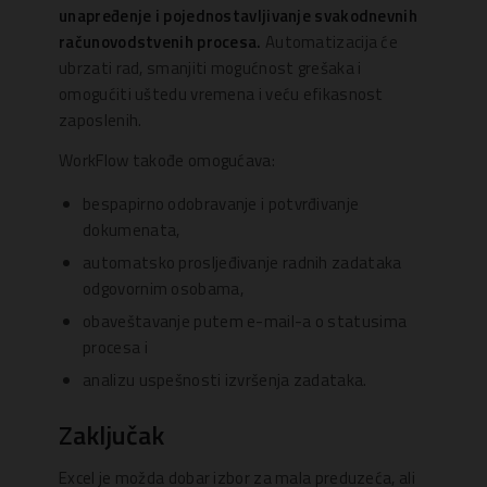
unapređenje i pojednostavljivanje svakodnevnih
računovodstvenih procesa.
Automatizacija će
ubrzati rad, smanjiti mogućnost grešaka i
omogućiti uštedu vremena i veću efikasnost
zaposlenih.
WorkFlow takođe omogućava:
bespapirno odobravanje i potvrđivanje
dokumenata,
automatsko prosljeđivanje radnih zadataka
odgovornim osobama,
obaveštavanje putem e-mail-a o statusima
procesa i
analizu uspešnosti izvršenja zadataka.
Zaključak
Excel je možda dobar izbor za mala preduzeća, ali