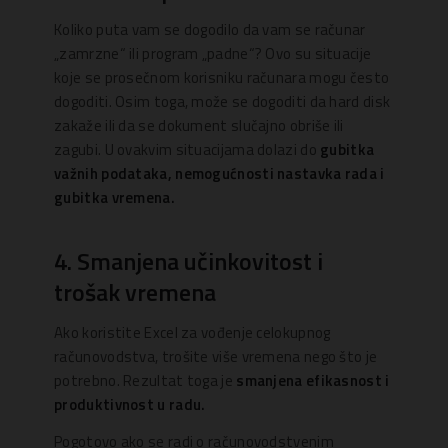
Koliko puta vam se dogodilo da vam se računar
„zamrzne“ ili program „padne“? Ovo su situacije
koje se prosečnom korisniku računara mogu često
dogoditi. Osim toga, može se dogoditi da hard disk
zakaže ili da se dokument slučajno obriše ili
zagubi. U ovakvim situacijama dolazi do
gubitka
važnih podataka, nemogućnosti nastavka rada i
gubitka vremena.
4. Smanjena učinkovitost i
trošak vremena
Ako koristite Excel za vođenje celokupnog
računovodstva, trošite više vremena nego što je
potrebno. Rezultat toga je
smanjena efikasnost i
produktivnost u radu.
Pogotovo ako se radi o računovodstvenim