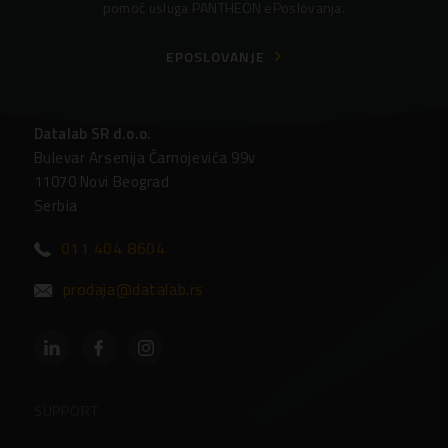
pomoć usluga PANTHEON ePoslovanja.
EPOSLOVANJE
Datalab SR d.o.o.
Bulevar Arsenija Čarnojevića 99v
11070 Novi Beograd
Serbia
011 404 8604
prodaja@datalab.rs
SUPPORT