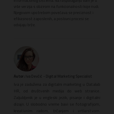
informacionog sistema. Na raspolaganju vam je u
više verzija s obzirom na funkcionalnosti koje nudi.
Njegovom upotrebom povećava se preciznost i
efikasnost zaposlenih, a poslovni procesi se
odvijaju brže.
Autor:
Iva Devčić - Digital Marketing Specialist
Iva je zadužena za digitalni marketing u Datalab
HR, od društvenih medija do web stranice.
Zaljubljenik je u engleski jezik, pisanje i digitalni
dizajn. U slobodno vreme bavi se fotografijom,
kreativnim radom, trčanjem i vrtlarstvom.