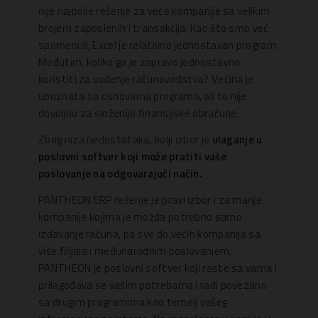
nije najbolje rešenje za veće kompanije sa velikim
brojem zaposlenih i transakcija. Kao što smo već
spomenuli, Excel je relativno jednostavan program.
Međutim, koliko ga je zapravo jednostavno
koristiti za vođenje računovodstva? Većina je
upoznata sa osnovama programa, ali to nije
dovoljno za složenije finansijske obračune.
Zbog niza nedostataka, bolji izbor je
ulaganje u
poslovni softver koji može pratiti vaše
poslovanje na odgovarajući način.
PANTHEON ERP rešenje je pravi izbor i za manje
kompanije kojima je možda potrebno samo
izdavanje računa, pa sve do većih kompanija sa
više filijala i međunarodnim poslovanjem.
PANTHEON je poslovni softver koji raste sa vama i
prilagođava se vašim potrebama i radi povezano
sa drugim programima kao temelj vašeg