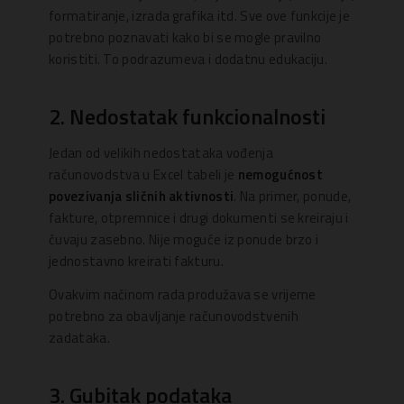
formatiranje, izrada grafika itd. Sve ove funkcije je
potrebno poznavati kako bi se mogle pravilno
koristiti. To podrazumeva i dodatnu edukaciju.
2. Nedostatak funkcionalnosti
Jedan od velikih nedostataka vođenja
računovodstva u Excel tabeli je
nemogućnost
povezivanja sličnih aktivnosti
. Na primer, ponude,
fakture, otpremnice i drugi dokumenti se kreiraju i
čuvaju zasebno. Nije moguće iz ponude brzo i
jednostavno kreirati fakturu.
Ovakvim načinom rada produžava se vrijeme
potrebno za obavljanje računovodstvenih
zadataka.
3. Gubitak podataka