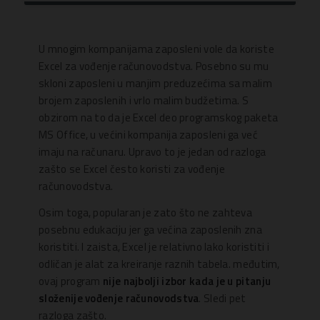
U mnogim kompanijama zaposleni vole da koriste
Excel za vođenje računovodstva. Posebno su mu
skloni zaposleni u manjim preduzećima sa malim
brojem zaposlenih i vrlo malim budžetima. S
obzirom na to da je Excel deo programskog paketa
MS Office, u većini kompanija zaposleni ga već
imaju na računaru. Upravo to je jedan od razloga
zašto se Excel često koristi za vođenje
računovodstva.
Osim toga, popularan je zato što ne zahteva
posebnu edukaciju jer ga većina zaposlenih zna
koristiti. I zaista, Excel je relativno lako koristiti i
odličan je alat za kreiranje raznih tabela. međutim,
ovaj program
nije najbolji izbor kada je u pitanju
složenije vođenje računovodstva
. Sledi pet
razloga zašto.