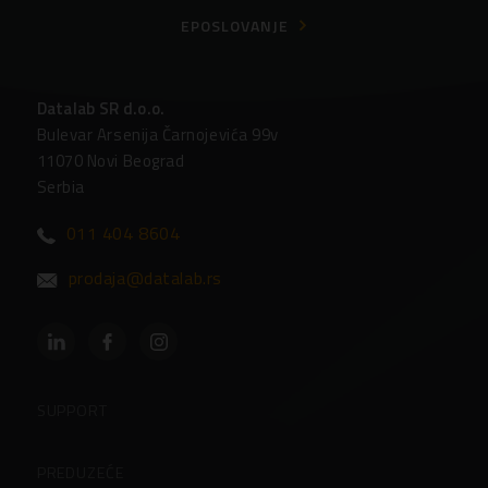
EPOSLOVANJE
Datalab SR d.o.o.
Bulevar Arsenija Čarnojevića 99v
11070 Novi Beograd
Serbia
011 404 8604
prodaja@datalab.rs
SUPPORT
Partneri
PREDUZEĆE