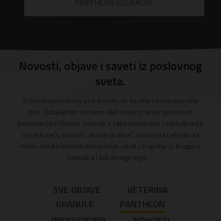
PANTHEON EDUKACIJE
Novosti, objave i saveti iz poslovnog
sveta.
U današnjem svetu važi pravilo da ko ima informacije ima
moć. Datalab tim sa vama deli svoje znanje: prednosti
poslovanja u Cloudu, novosti u zakonodavstvu i usklađivanje
u preduzeću, primeri „dobre prakse“, poslovna rešenja za
male i međunarodne kompanije, vesti i događaji iz krugova
Datalaba i još mnogo toga …
SVE OBJAVE
VETERINA
GRANULE
PANTHEON
PROIZVODNJA
NOVOSTI