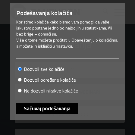
Podešavanja kolačića
Koristimo kolačiće kako bismo vam pomogli da vaše
iskustvo postane jedno od najboljih u statistikama. Ali
bez brige – domaći su.
Više o tome možete pročitati u
Obaveštenju o kolačićima
,
Baza znanja
a možete ih isključiti u nastavku.
Dozvoli sve kolačiće
BLOG
Dozvoli određene kolačiće
Ne dozvoli nikakve kolačiće
ONLINE SEMINARI/WEBINARI
Sačuvaj podešavanja
PRIRUČNICI I VODIČI