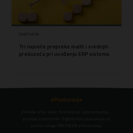
PANTHEON
Tri najveće prepreke malih i srednjih
preduzeća pri uvođenju ERP sistema
ePoslovanje
Poslujte brže, bolje, fleksibilnije i jednostavnije -
poslujte elektronski. Digitalizujte poslovanje uz
pomoć usluga PANTHEON ePoslovanja.