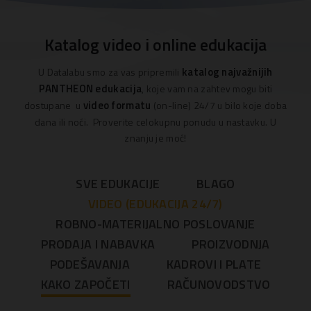
PANTHEON
EDUKACIJE
Katalog video i online edukacija
KATALOG
EDUKACIJA
katalog najvažnijih
U Datalabu smo za vas pripremili
PANTHEON edukacija
, koje vam na zahtev mogu biti
EDUKACIJE
video formatu
dostupane u
(on-line) 24/7 u bilo koje doba
PO
dana ili noći. Proverite celokupnu ponudu u nastavku. U
MERI
znanju je moć!
SVE EDUKACIJE
BLAGO
VIDEO (EDUKACIJA 24/7)
ROBNO-MATERIJALNO POSLOVANJE
PRODAJA I NABAVKA
PROIZVODNJA
PODEŠAVANJA
KADROVI I PLATE
KAKO ZAPOČETI
RAČUNOVODSTVO