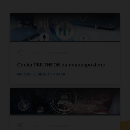
5
-10
FEB
OKT
2025
2025
PANTHEON EDUKACIJA
Obuka PANTHEON za novozaposlene
NARUČITE VIDEO SNIMAK
Video (edukacija 24/7); Kako započeti
PANTHEON EDUKACIJA