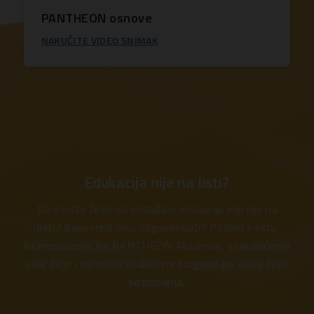
PANTHEON osnove
NARUČITE VIDEO SNIMAK
Edukacija nije na listi?
Da li biste želeli da pohađate edukaciju koji nije na
listi? Rasporedi nisu odgovarajući? Pošaljite listu
interesovanja. Na PANTHEON Akademiji, saslušaćemo
vaše želje i osmisliti edukativni program po vašoj želji i
potrebama.