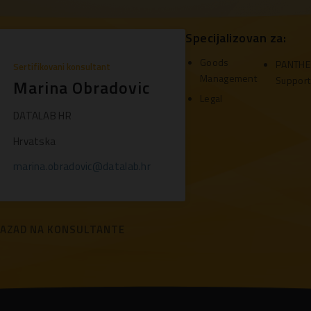
Specijalizovan za:
Goods
PANTH
Sertifikovani konsultant
Management
Support
Marina Obradovic
Legal
DATALAB HR
Hrvatska
marina.obradovic@datalab.hr
AZAD NA KONSULTANTE