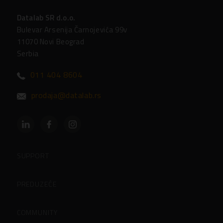
Datalab SR d.o.o.
Bulevar Arsenija Čarnojevića 99v
11070 Novi Beograd
Serbia
011 404 8604
prodaja@datalab.rs
SUPPORT
Partneri
PREDUZEĆE
Podrška
O preduzeću
COMMUNITY