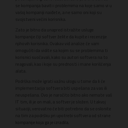
se kompanija baviti i problemima na koje samo vi u
vašoj kompaniji naiđete, a ne samo oni koji su
svojstveni većini korisnika.
Zato je bitno da unapred istražite usluge
kompanije čiji softver želite da kupite i recenzije
njihovih korisnika. Ovakav vid analize će vam
omogućiti da vidite sa kojim su se problemima ti
korisnici suočavali, kako su autori softvera na to
reagovali, kao i koje su prednosti i mane korišćenja
alata.
Podrška može igrati važnu ulogu u tome da li će
implementacija softvera biti uspešana za vas ili
neuspešana. Ovo je naročito bitno ako nemate vaš
IT tim, ili je on mali, a softver je složen. U takvoj
situaciji, verovatno će biti potrebno da se oslonite
na tim za podršku pri upotrebi softvera od strane
kompanije koja ga je izradila.