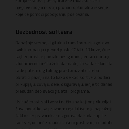
kompleksnost posla, procese rada, softver i
njegove mogućnosti, i pronaći optimalno rešenje
koje će pomoći poboljšanju poslovanja.
Bezbednost softvera
Današnje vreme, digitalna transformacija gotovo
svih kompanija i period posle COVID-19 krize, čine
sajber prostor pomalo nesigurnim, jer su i oni koji
zlonamerno nešto žele da urade, to sada skloni da
rade putem digitalnog prostora. Zato treba
obratiti pažnju na to kako se kod softvera podaci
prikupljaju, čuvaju, dele, osiguravaju, jer je to danas
presudan deo svakog alata i programa.
Usklađenost softvera i načina na koji on prikuplja i
čuva podatke sa pravnom regulativom je najvažniji
faktor, jer pravni okvir osigurava da kada kupite
softver, on neće nauditi vašem poslovanju ili odati