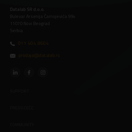
Datalab SR d.o.o.
Bulevar Arsenija Čarnojevića 99v
11070 Novi Beograd
Serbia
011 404 8604
prodaja@datalab.rs
SUPPORT
Partneri
PREDUZEĆE
Podrška
O preduzeću
COMMUNITY
Osnovni podaci