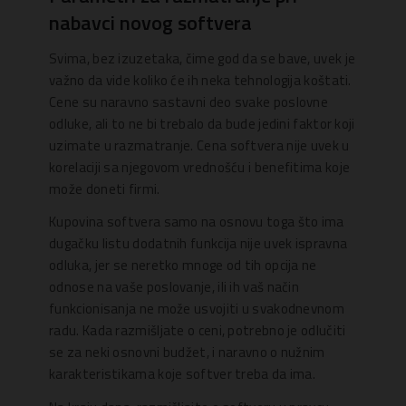
nabavci novog softvera
Svima, bez izuzetaka, čime god da se bave, uvek je
važno da vide koliko će ih neka tehnologija koštati.
Cene su naravno sastavni deo svake poslovne
odluke, ali to ne bi trebalo da bude jedini faktor koji
uzimate u razmatranje. Cena softvera nije uvek u
korelaciji sa njegovom vrednošću i benefitima koje
može doneti firmi.
Kupovina softvera samo na osnovu toga što ima
dugačku listu dodatnih funkcija nije uvek ispravna
odluka, jer se neretko mnoge od tih opcija ne
odnose na vaše poslovanje, ili ih vaš način
funkcionisanja ne može usvojiti u svakodnevnom
radu. Kada razmišljate o ceni, potrebno je odlučiti
se za neki osnovni budžet, i naravno o nužnim
karakteristikama koje softver treba da ima.