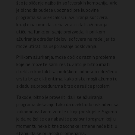
što je oličenje najboljih softverskih kompanija. Vrlo
je bitno da budete upoznati pre kupovine
programa sa učestalošću ažuriranja softvera.
Imajte na umu da treba znati i da li ažuriranja
utiču na funkcionisanje proizvoda, ili prilikom
ažuriranja određeni delovi softvera ne rade, jer to
može uticati na usporavanje poslovanja.
Prilikom ažuriranja, može doći do raznih problema
koje ne možete sami rešiti. Zato je bitno imati
direktan kontakt sa podrškom, odnosno određenu
vrstu brige o klijentima, kako biste mogli ažurno i u
skladu sa procedurama brzo da rešite problem.
Takođe, bitno je proveriti da li se ažuriranja
programa dešavaju tako da uvek budu usklađeni sa
zakonodavstvom zemlje u kojoj poslujete. Sigurno
je da ne želite da nabavite poslovni program koji u
momentu neke bitne zakonske izmene neće biti u
stanju da se prilagodi promenama.