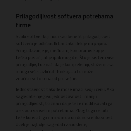
Prilagodljivost softvera potrebama
firme
Svaki softver koji nudi kao benefit prilagodljivost
softvera je odličan. Ili bar tako deluje na papiru.
Prilagođavanje je, međutim, kompromis koji je
teško postići, ali je ipak moguće. Što je sistem više
prilagodljiv, to znači da je kompleksniji, složeniji, sa
mnogo više različitih funkcija, a to može
značiti i veću cena od prosečne.
Jednostavnost takođe može imati svoju cenu. Ako
sagledate njegovu jednostavnost i manju
prilagodljivost, to znači da je teže modifikovati ga
u skladu sa vašim potrebama. Zbog toga će biti
teže koristiti ga na način da on donosi efikasnost.
Uvek je najbolje sagledati zaposlene,