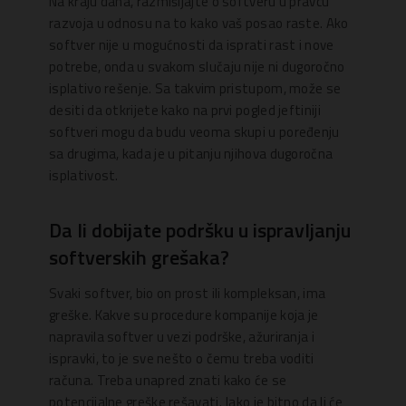
Na kraju dana, razmišljajte o softveru u pravcu
razvoja u odnosu na to kako vaš posao raste. Ako
softver nije u mogućnosti da isprati rast i nove
potrebe, onda u svakom slučaju nije ni dugoročno
isplativo rešenje. Sa takvim pristupom, može se
desiti da otkrijete kako na prvi pogled jeftiniji
softveri mogu da budu veoma skupi u poređenju
sa drugima, kada je u pitanju njihova dugoročna
isplativost.
Da li dobijate podršku u ispravljanju
softverskih grešaka?
Svaki softver, bio on prost ili kompleksan, ima
greške. Kakve su procedure kompanije koja je
napravila softver u vezi podrške, ažuriranja i
ispravki, to je sve nešto o čemu treba voditi
računa. Treba unapred znati kako će se
potencijalne greške rešavati. Jako je bitno da li će