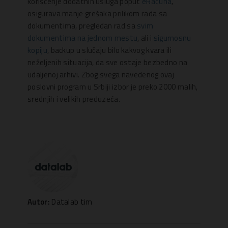
korišćenje dodatnih usluga poput
eRačuna
,
osigurava manje grešaka prilikom rada sa
dokumentima, pregledan rad sa
svim
dokumentima na jednom mestu
, ali i
sigurnosnu
kopiju
, backup u slučaju bilo kakvog kvara ili
neželjenih situacija, da sve ostaje bezbedno na
udaljenoj arhivi. Zbog svega navedenog ovaj
poslovni program u Srbiji izbor je preko 2000 malih,
srednjih i velikih preduzeća.
Autor:
Datalab tim