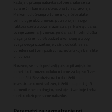
Kada je u pitanju nabavka softvera, iako se sa
strane čini kao mala stvar, ona to zapravo nije.
Prilikom odlučivanja o tome u koje ćete alate i
tehnologije uložiti novac, potrebno je mnogo
faktora uzeti u obzir i razmatranje. Na kraju dana,
to nije zanemarljiv novac, jer danas IT i tehnološka
ulaganja čine i do 6% budžeta kompanija. Zbog
svega ovoga izuzetno je važno odlučiti se za
određeni softver i pažljivo razmotriti koje benefite
on donosi.
Naravno, svi uvek postavljaju isto pitanje, kako
doneti tu famoznu odluku o tome za koji softver
se odlučiti. Bez obzira na to da li želite da
investirate u novi softver, ili želite da postojeći
zamenite nekim drugim, postoje stvari koje treba
uzeti u obzir pre same nabavke.
Parametri za razmatranje pri