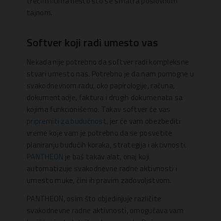
trećim licima nešto što se smatra poslovnom
tajnom.
Softver koji radi umesto vas
Nekada nije potrebno da softver radi kompleksne
stvari umesto nas. Potrebno je da nam pomogne u
svakodnevnom radu, oko papirologije, računa,
dokumentacije, faktura i drugih dokumenata sa
kojima funkcionišemo. Takav softver će vas
pripremiti za budućnost
, jer će vam obezbediti
vreme koje vam je potrebno da se posvetite
planiranju budućih koraka, strategija i aktivnosti.
PANTHEON
je baš takav alat, onaj koji
automatizuje svakodnevne radne aktivnosti i
umesto muke, čini ih pravim zadovoljstvom.
PANTHEON, osim što objedinjuje različite
svakodnevne radne aktivnosti, omogućava vam