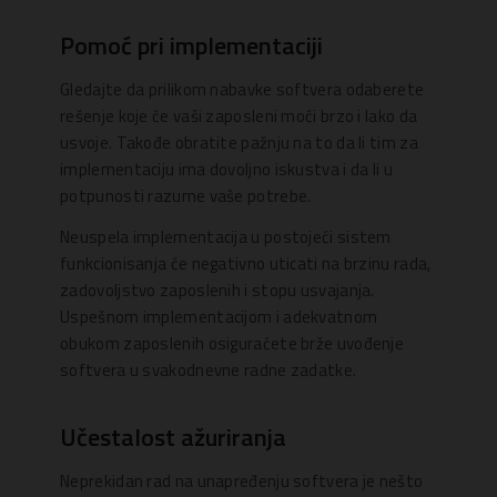
Pomoć pri implementaciji
Gledajte da prilikom nabavke softvera odaberete
rešenje koje će vaši zaposleni moći brzo i lako da
usvoje. Takođe obratite pažnju na to da li tim za
implementaciju ima dovoljno iskustva i da li u
potpunosti razume vaše potrebe.
Neuspela implementacija u postojeći sistem
funkcionisanja će negativno uticati na brzinu rada,
zadovoljstvo zaposlenih i stopu usvajanja.
Uspešnom implementacijom i adekvatnom
obukom zaposlenih osiguraćete brže uvođenje
softvera u svakodnevne radne zadatke.
Učestalost ažuriranja
Neprekidan rad na unapređenju softvera je nešto